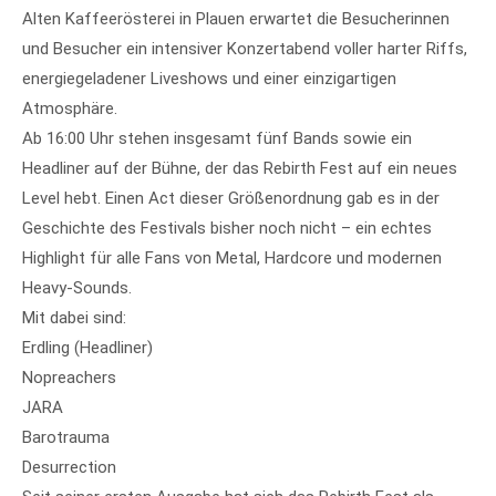
info@yourdomain.com
Alten Kaffeerösterei in Plauen erwartet die Besucherinnen
und Besucher ein intensiver Konzertabend voller harter Riffs,
About us
energiegeladener Liveshows und einer einzigartigen
Atmosphäre.
Lorem ipsum dolor sit amet, consectetuer
adipiscing elit.
Ab 16:00 Uhr stehen insgesamt fünf Bands sowie ein
Headliner auf der Bühne, der das Rebirth Fest auf ein neues
Aenean commodo ligula eget dolor. Aenean massa.
Level hebt. Einen Act dieser Größenordnung gab es in der
Cum sociis natoque penatibus et magnis dis parturient
montes, nascetur ridiculus mus. Donec quam felis,
Geschichte des Festivals bisher noch nicht – ein echtes
ultricies nec.
Highlight für alle Fans von Metal, Hardcore und modernen
Heavy-Sounds.
Mit dabei sind:
Erdling (Headliner)
Nopreachers
JARA
Barotrauma
Desurrection