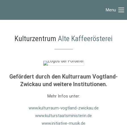
Menu
Login
Benutzername
Kulturzentrum
Alte Kaffeerösterei
Passwort
Gefördert durch den Kulturraum Vogtland-
Anmelden
Zwickau und weitere Institutionen.
Register
|
Lost your password?
Mehr Infos unter:
Support
www.kulturraum-vogtland-zwickau.de
www.kulturstaatsministerin.de
Lorem ipsum dolor sit amet:
www.initiative-musik.de