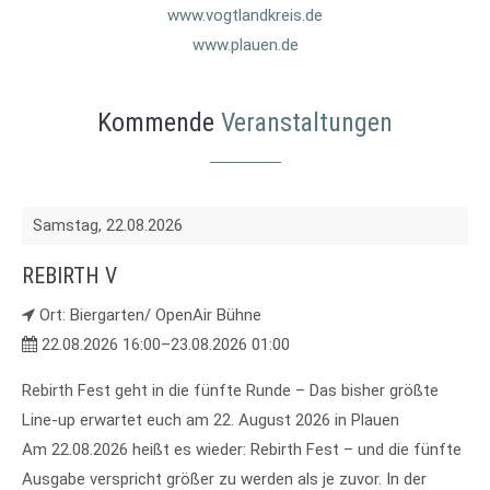
www.vogtlandkreis.de
24h
www.plauen.de
/ 365days
Kommende
Veranstaltungen
We offer support for our customers
Mon - Fri 8:00am - 5:00pm
(GMT +1)
Samstag,
22.08.2026
Get in touch
REBIRTH V
Cybersteel Inc.
376-293 City Road, Suite 600
Ort: Biergarten/ OpenAir Bühne
San Francisco, CA 94102
22.08.2026 16:00–23.08.2026 01:00
Rebirth Fest geht in die fünfte Runde – Das bisher größte
Have any questions?
Line-up erwartet euch am 22. August 2026 in Plauen
+44 1234 567 890
Am 22.08.2026 heißt es wieder: Rebirth Fest – und die fünfte
Ausgabe verspricht größer zu werden als je zuvor. In der
Drop us a line